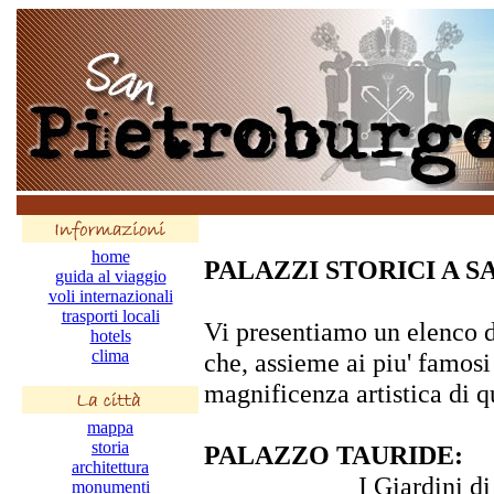
home
PALAZZI STORICI A 
guida al viaggio
voli internazionali
trasporti locali
Vi presentiamo un elenco di
hotels
clima
che, assieme ai piu' famosi 
magnificenza artistica di qu
mappa
storia
PALAZZO TAURIDE:
architettura
I Giardini d
monumenti