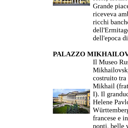
Grande piace
riceveva amb
ricchi banch
dell'Ermitag
dell'epoca di
PALAZZO MIKHAILOV
Il Museo Rus
Mikhailovsky
costruito tra
Mikhail (fra
I). Il grand
Helene Pavlo
Württemberg.
francese e in
ponti, belle 