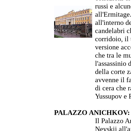
russi e alcu
all'Ermitage
all'interno d
candelabri c
corridoio, i
versione acc
che tra le m
l'assassinio
della corte 
avvenne il fa
di cera che 
Yussupov e 
PALAZZO ANICHKOV:
Il Palazzo A
Nevskij all'