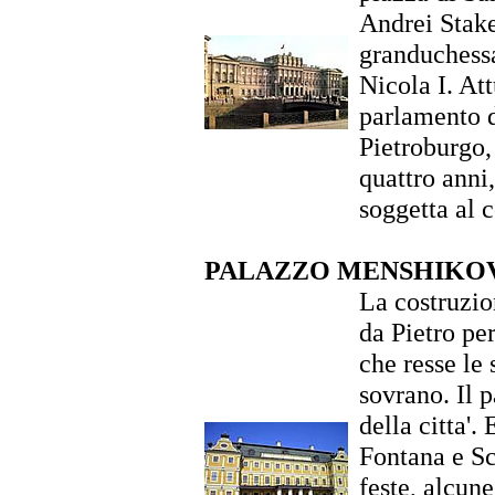
Andrei Stake
granduchessa
Nicola I. At
parlamento d
Pietroburgo,
quattro anni,
soggetta al 
PALAZZO MENSHIKOV
La costruzio
da Pietro pe
che resse le 
sovrano. Il p
della citta'.
Fontana e S
feste, alcune