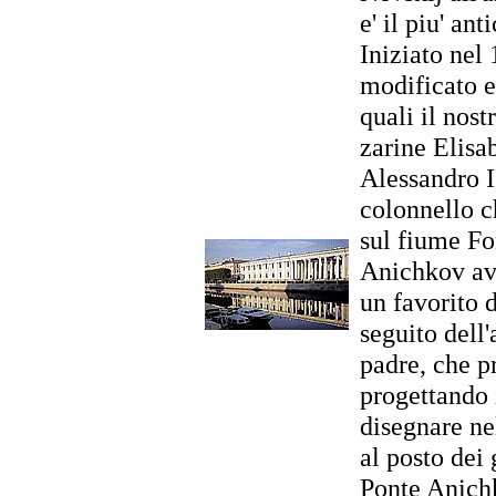
e' il piu' an
Iniziato nel
modificato e 
quali il nos
zarine Elisab
Alessandro I
colonnello c
sul fiume Fo
Anichkov ave
un favorito d
seguito dell'
padre, che p
progettando i
disegnare ne
al posto dei 
Ponte Anichk