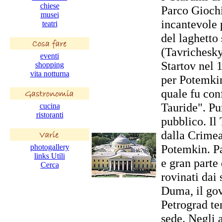
chiese
Parco Gioch
musei
incantevole p
teatri
del laghetto 
(Tavrichesky
eventi
Startov nel 1
shopping
vita notturna
per Potemkin
quale fu conf
Tauride". Pur
cucina
ristoranti
pubblico. Il
dalla Crimea
Potemkin. Pa
photogallery
links Utili
e gran parte 
Cerca
rovinati dai 
Duma, il gov
Petrograd te
sede. Negli a