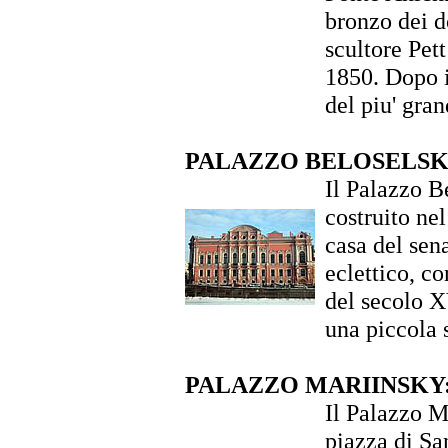
bronzo dei d
scultore Pett
1850. Dopo i
del piu' gran
PALAZZO BELOSELSK
Il Palazzo B
costruito ne
casa del sen
eclettico, c
del secolo XV
una piccola s
PALAZZO MARIINSKY
Il Palazzo Ma
piazza di San