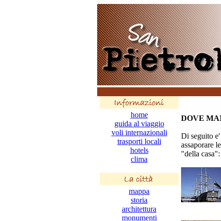
home
DOVE MAN
guida al viaggio
voli internazionali
Di seguito e'
trasporti locali
assaporare l
hotels
"della casa":
clima
mappa
storia
architettura
monumenti