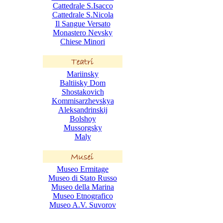
Cattedrale S.Isacco
Cattedrale S.Nicola
Il Sangue Versato
Monastero Nevsky
Chiese Minori
Mariinsky
Baltiisky Dom
Shostakovich
Kommisarzhevskya
Aleksandrinskij
Bolshoy
Mussorgsky
Maly
Museo Ermitage
Museo di Stato Russo
Museo della Marina
Museo Etnografico
Museo A.V. Suvorov