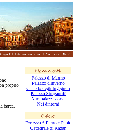
burgo.EU, il sito web dedicato alla Venezia del Nord!
Palazzo di Marmo
iono
Palazzo d'Inverno
non proprio
Castello degli Ingegneri
Palazzo Stroganoff
Altri palazzi storici
Nei dintorni
na barca.
Fortezza S.Pietro e Paolo
Cattedrale di Kazan