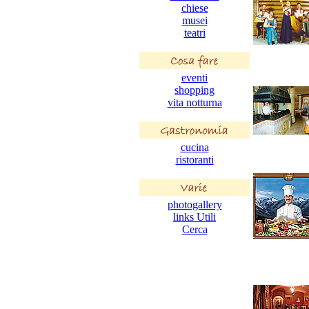
chiese
musei
teatri
eventi
shopping
vita notturna
cucina
ristoranti
photogallery
links Utili
Cerca